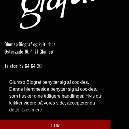
Glumsø Biograf og kulturhus
Østergade 16, 4171 Glumsø
Telefon:
57 64 64 20
Email:
info@glumsoe-bio.dk
Glumsø Biograf benytter sig af cookies.
Åbningstider
Denne hjemmeside benytter sig af cookies,
som husker dine tidligere handlinger. Hvis du
Cookie- og privatlivspolitik
klikker videre på vores side, accepterer du
dette.
Læs mere
Website og billetsystem fra ebillet a/s
LUK